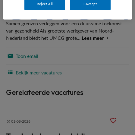
Reject All
I Accept
Samen grenzen verleggen voor een duurzame toekomst
van gezondheid Als grootste werkgever van Noord-
Nederland biedt het UMCG grote...
Lees meer
Toon email
Bekijk meer vacatures
Gerelateerde vacatures
01-08-2026