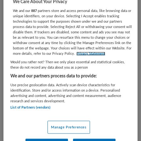
We Care About Your Privacy
VAKGEBIED
FUNCTIE
Tandheelkunde
Tandarts
We and our
887
partners store and access personal data, like browsing data or
unique identifiers, on your device. Selecting I Accept enables tracking
BRANCHE
AANSTELLING
technologies to support the purposes shown under we and our partners
Ziekenhuis
Vaste aanstelling
process data to provide. Selecting Reject All or withdrawing your consent will
disable them. If trackers are disabled, some content and ads you see may not
be as relevant to you. You can resurface this menu to change your choices or
PLAATSINGSDATUM
NIVEAU
withdraw consent at any time by clicking the Manage Preferences link on the
9 januari 2026
WO
bottom of the webpage. Your choices will have effect within our Website. For
more details, refer to our Privacy Policy.
Privacy Statement
ERVARING
DIENSTVERBAND
Would you rather not? Then we only place essential and statistical cookies,
Ervaren
Parttime
these do not record any data about you as a person
We and our partners process data to provide:
Vacature niet beschikbaar
Use precise geolocation data. Actively scan device characteristics for
identification. Store and/or access information on a device. Personalised
advertising and content, advertising and content measurement, audience
Deze vacature Tandartsdocent voor de
research and services development.
kindertandheelkunde bij UMCG is niet meer actueel.
List of Partners (vendors)
Hieronder staan enkele vergelijkbare vacatures die voor u
wellicht interessant zijn.
Manage Preferences