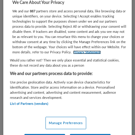
VAKGEBIED
FUNCTIE
We Care About Your Privacy
Tandheelkunde
Tandarts
We and our
887
partners store and access personal data, like browsing data or
unique identifiers, on your device. Selecting I Accept enables tracking
BRANCHE
AANSTELLING
technologies to support the purposes shown under we and our partners
Onbekend
Tijdelijk dienstverband
process data to provide. Selecting Reject All or withdrawing your consent will
disable them. If trackers are disabled, some content and ads you see may not
be as relevant to you. You can resurface this menu to change your choices or
PLAATSINGSDATUM
NIVEAU
withdraw consent at any time by clicking the Manage Preferences link on the
14 mei 2026
WO
bottom of the webpage. Your choices will have effect within our Website. For
more details, refer to our Privacy Policy.
Privacy Statement
ERVARING
DIENSTVERBAND
Would you rather not? Then we only place essential and statistical cookies,
Starter
Fulltime
these do not record any data about you as a person
We and our partners process data to provide:
Vacature niet beschikbaar
Use precise geolocation data. Actively scan device characteristics for
identification. Store and/or access information on a device. Personalised
advertising and content, advertising and content measurement, audience
Deze vacature Tandarts-Gnatholoog (in opleiding) bij
research and services development.
HagaZiekenhuis is niet meer actueel. Hieronder staan
List of Partners (vendors)
enkele vergelijkbare vacatures die voor u wellicht
interessant zijn.
Manage Preferences