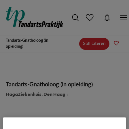
Tandarts-Gnatholoog (in
Solliciteren
opleiding)
Tandarts-Gnatholoog (in opleiding)
HagaZiekenhuis, Den Haag