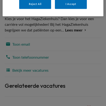
Reject All
I Accept
Kies je voor het HagaZiekenhuis? Dan kies je voor een
carrière vol mogelijkheden! Bij het HagaZiekenhuis
begrijpen we dat patiënten op een...
Lees meer
Toon email
Toon telefoonnummer
Bekijk meer vacatures
Gerelateerde vacatures